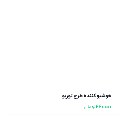
خوشبو کننده طرح توربو
440,000
تومان