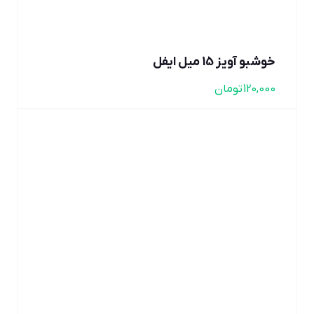
خوشبو آویز 15 میل ایفل
120,000
تومان