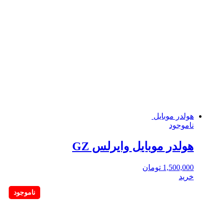
هولدر موبایل
ناموجود
هولدر موبایل وایرلس GZ
1,500,000
تومان
خرید