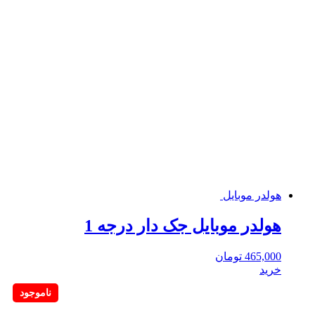
هولدر موبایل
هولدر موبایل جک دار درجه 1
465,000
تومان
خرید