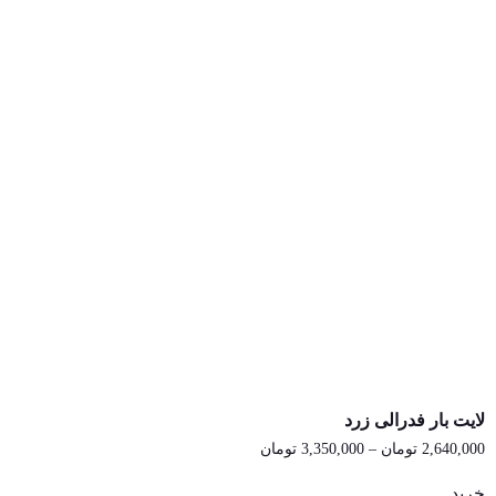
لایت بار فدرالی زرد
2,640,000
تومان
–
3,350,000
تومان
محدوده
قیمت:
2,640,000 تومان
خرید