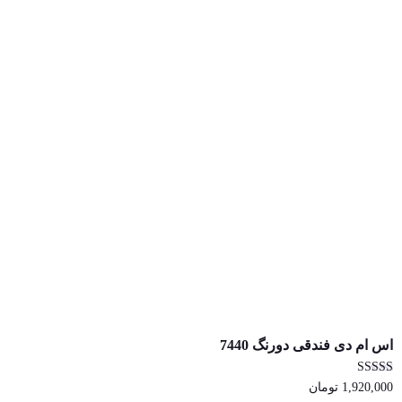
اس ام دی فندقی دورنگ 7440
امتیاز
1,920,000
تومان
4.33