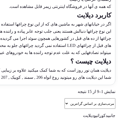
که همه ی آنها در فروشگاه اینترنتی زیمر قابل مشاهده است.
کاربرد دیلایت
اگر در خیابانهای شهر به ماشین های كه از این نوع چراغها استفاد
این نوع چراغها دنبالش هستند یعنی جلب توجه عابر پیاده و راننده
چراغها از ده های قبل در كشورهایی همچون سوئد اجرا می گردیده 
های قبل از چراغهای LED استفاده نمی گردید
میتواند تصادفهایی كه به علت عدم توجه راننده ها به خودروهای عب
دیلایت چیست ؟
دیلایت همان نور روز است که به شما کمک میکنید علاوه بر زیبایی 
شما این دیلایت های رو میتونید روع انواه 206 , سمند , کوییک , 207 پژو پارس و بقیه خودروها به راحتی نصب کنید.
نمایش 1–9 از 15 نتیجه
مرتب‌سازی
بر
اساس
قیمت:
زیاد
جانبی
دکوراتیو
دیلایت
به