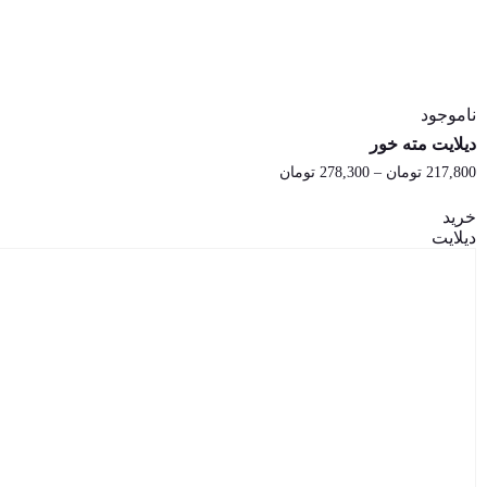
ناموجود
دیلایت مته خور
217,800
تومان
–
278,300
تومان
محدوده
قیمت:
217,800 تومان
خرید
تا
دیلایت
278,300 تومان