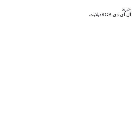
قیمت:
830,000 تومان
خرید
تا
ال ای دی RGB
دیلایت
1,100,000 تومان