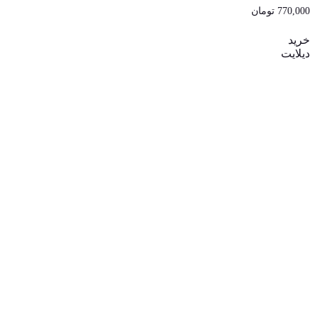
امتیاز
770,000
تومان
5.00
از 5
خرید
دیلایت