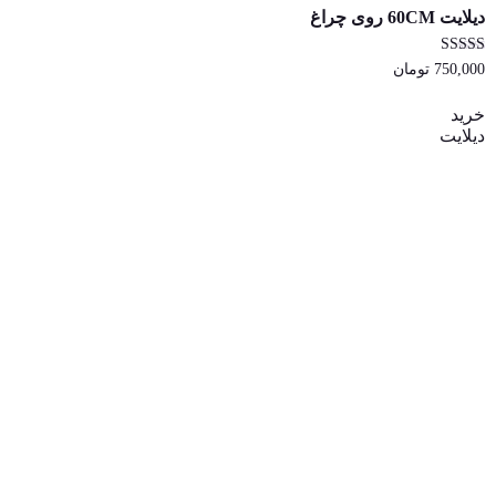
دیلایت 60CM روی چراغ
امتیاز
750,000
تومان
4.00
از 5
خرید
دیلایت