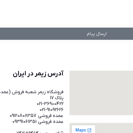
ارسال پیام
آدرس زیمر در ایران
فروشگاه زیمر شعبه فروش (عمده):
پلاک 17
021-36900422
021-91092626
عمده فروشی 09120808357
عمده فروشی 09391061351