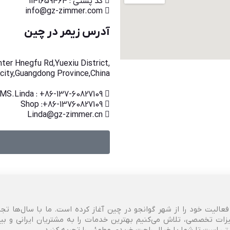
کد پستی : 1141659464
info@gz-zimmer.com
آدرس زیمر در چین
ter Hnegfu Rd,Yuexiu District,
city,Guangdong Province,China
MS.Linda : +86-137-60827109
Shop :+86-13760827109
Linda@gz-zimmer.cn
خودرو، فعالیت خود را از شهر گوانجو در چین آغاز کرده است. ما با سال‌ها تج
زات تخصصی، تلاش می‌کنیم بهترین خدمات را به مشتریان ایرانی و بین‌ا