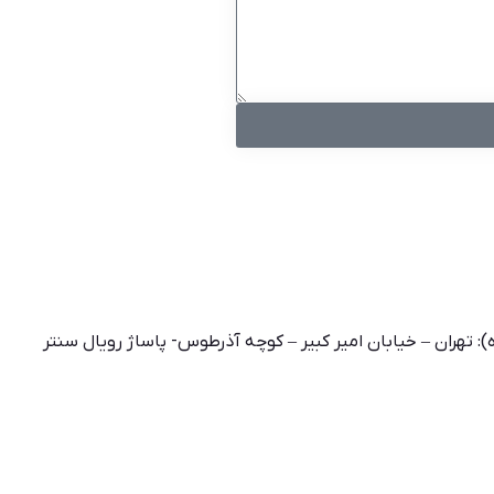
 تهران – خیابان امیر کبیر – کوچه آذرطوس- پاساژ رویال سنتر