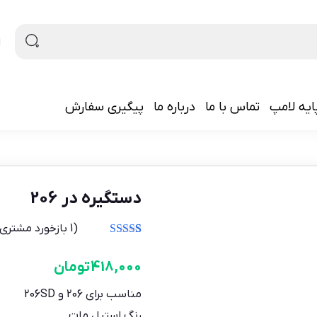
ایه لامپ
تماس با ما
درباره ما
پیگیری سفارش
دستگیره در 206
(
1
بازخورد مشتری)
1
امتیازدهی
3.00
از
418,000
تومان
5 در
امتیازدهی
مشتری
مناسب برای 206 و 206SD
رنگ استیل مات