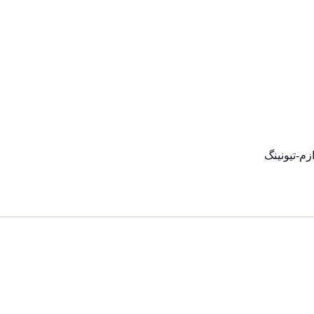
زم-تیونینگ