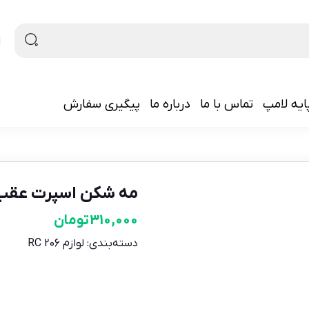
ایه لامپ
تماس با ما
درباره ما
پیگیری سفارش
مه شکن اسپرت عقب 206 نئون د
310,000
تومان
دسته‌بندی:
لوازم 206 RC