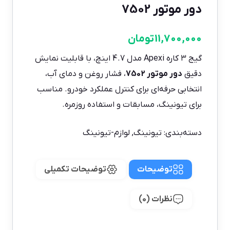
دور موتور 7502
11,700,000
تومان
گیج ۳ کاره Apexi مدل 4.7 اینچ، با قابلیت نمایش
دقیق
دور موتور 7502
، فشار روغن و دمای آب،
انتخابی حرفه‌ای برای کنترل عملکرد خودرو. مناسب
برای تیونینگ، مسابقات و استفاده روزمره.
دسته‌بندی:
تیونینگ
,
لوازم-تیونینگ
توضیحات
توضیحات تکمیلی
نظرات (0)