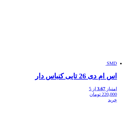
SMD
اس ام دی 26 تایی کنباس دار
امتیاز
3.67
از 5
220,000
تومان
خرید