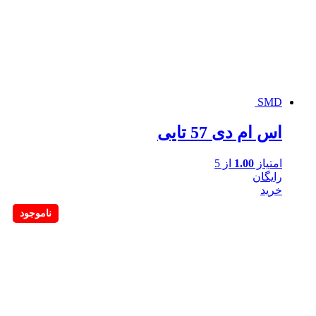
SMD
اس ام دی 57 تایی
امتیاز
1.00
از 5
رایگان
خرید