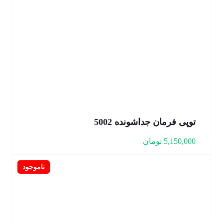
توپی فرمان جداشونده 5002
5,150,000
تومان