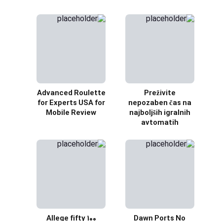
Advanced Roulette
Preživite
for Experts USA for
nepozaben čas na
Mobile Review
najboljših igralnih
avtomatih
Allege fifty 100
Dawn Ports No