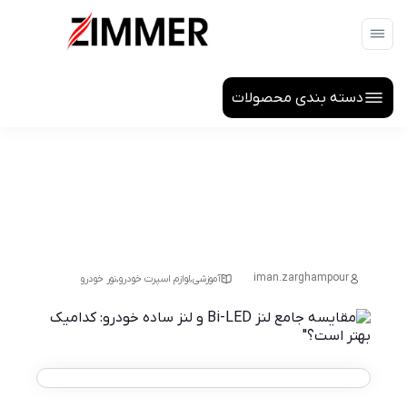
دسته بندی محصولات
مقایسه جامع 2 لنز Bi-LED و لنز ساده خودرو: کدامیک
بهتر است؟”
,
,
iman.zarghampour
آموزشی
لوازم اسپرت خودرو
نور خودرو